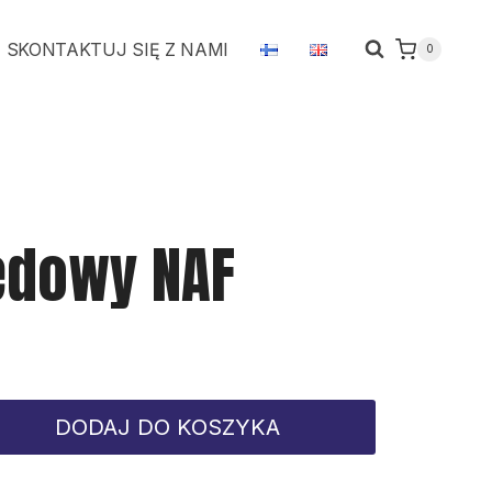
napędowy
SKONTAKTUJ SIĘ Z NAMI
0
NAF
ędowy NAF
DODAJ DO KOSZYKA