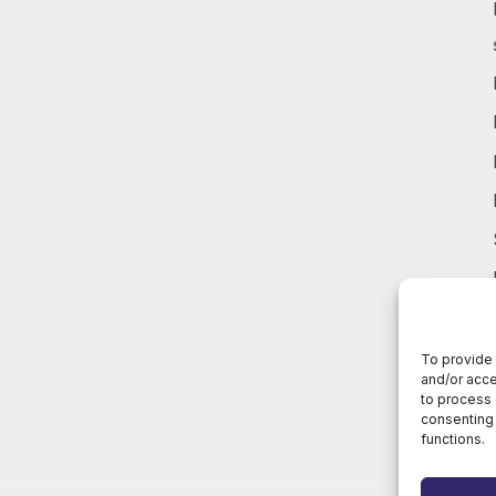
To provide 
and/or acce
to process 
consenting 
functions.