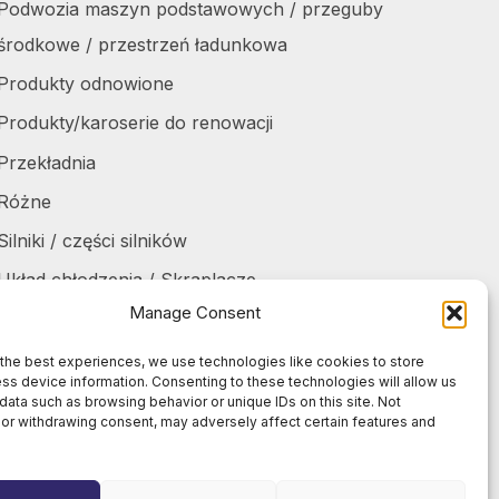
Podwozia maszyn podstawowych / przeguby
środkowe / przestrzeń ładunkowa
Produkty odnowione
Produkty/karoserie do renowacji
Przekładnia
Różne
Silniki / części silników
Układ chłodzenia / Skraplacze
Manage Consent
Zbiorniki / Pojemniki
Żurawie do harvesterów / części
the best experiences, we use technologies like cookies to store
ss device information. Consenting to these technologies will allow us
Żurawie samochodowe / części
data such as browsing behavior or unique IDs on this site. Not
or withdrawing consent, may adversely affect certain features and