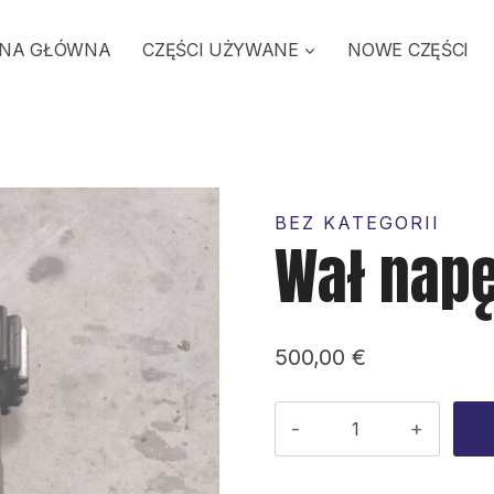
NA GŁÓWNA
CZĘŚCI UŻYWANE
NOWE CZĘŚCI
BEZ KATEGORII
Wał nap
500,00
€
ilość
Wał
napędowy