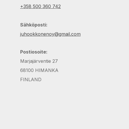
+358 500 360 742
Sähköposti:
juhookkonenoy@gmail.com
Postiosoite:
Marjajärventie 27
68100 HIMANKA
FINLAND