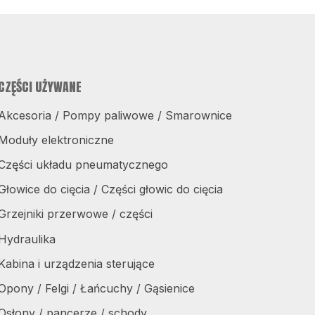
CZĘŚCI UŻYWANE
Akcesoria / Pompy paliwowe / Smarownice
Moduły elektroniczne
Części układu pneumatycznego
Głowice do cięcia / Części głowic do cięcia
Grzejniki przerwowe / części
Hydraulika
Kabina i urządzenia sterujące
Opony / Felgi / Łańcuchy / Gąsienice
Osłony / pancerze / schody