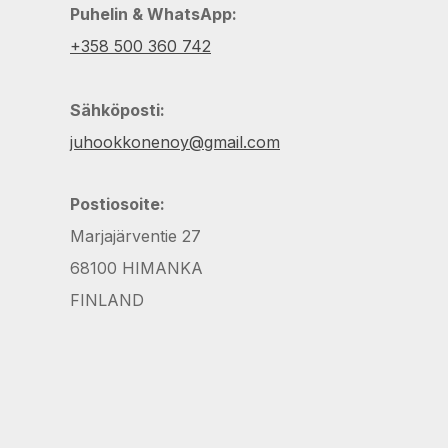
Puhelin & WhatsApp:
+358 500 360 742
Sähköposti:
juhookkonenoy@gmail.com
Postiosoite:
Marjajärventie 27
68100 HIMANKA
FINLAND