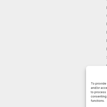
To provide 
and/or acce
to process 
consenting 
functions.