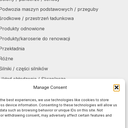
Podwozia maszyn podstawowych / przeguby
środkowe / przestrzeń ładunkowa
Produkty odnowione
Produkty/karoserie do renowacji
Przekładnia
Różne
Silniki / części silników
Układ chłodzenia / Skraplacze
Manage Consent
Zbiorniki / Pojemniki
Żurawie do harvesterów / części
the best experiences, we use technologies like cookies to store
ss device information. Consenting to these technologies will allow us
Żurawie samochodowe / części
data such as browsing behavior or unique IDs on this site. Not
or withdrawing consent, may adversely affect certain features and