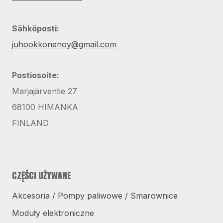
Sähköposti:
juhookkonenoy@gmail.com
Postiosoite:
Marjajärventie 27
68100 HIMANKA
FINLAND
CZĘŚCI UŻYWANE
Akcesoria / Pompy paliwowe / Smarownice
Moduły elektroniczne