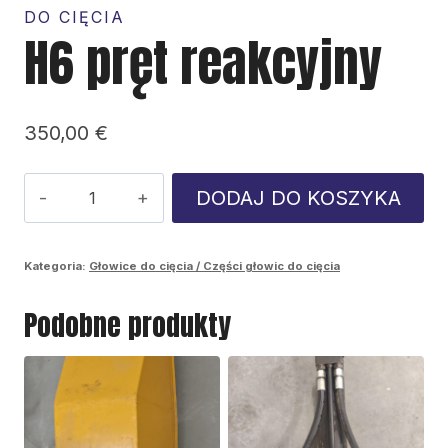
DO CIĘCIA
H6 pręt reakcyjny
350,00
€
ilość
DODAJ DO KOSZYKA
H6
pręt
Kategoria:
Głowice do cięcia / Części głowic do cięcia
reakcyjny
Podobne produkty