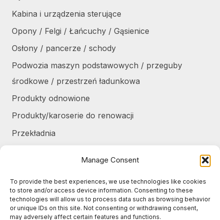
Kabina i urządzenia sterujące
Opony / Felgi / Łańcuchy / Gąsienice
Osłony / pancerze / schody
Podwozia maszyn podstawowych / przeguby
środkowe / przestrzeń ładunkowa
Produkty odnowione
Produkty/karoserie do renowacji
Przekładnia
Różne
Manage Consent
Silniki / części silników
To provide the best experiences, we use technologies like cookies
Układ chłodzenia / Skraplacze
to store and/or access device information. Consenting to these
technologies will allow us to process data such as browsing behavior
Zbiorniki / Pojemniki
or unique IDs on this site. Not consenting or withdrawing consent,
may adversely affect certain features and functions.
Żurawie do harvesterów / części