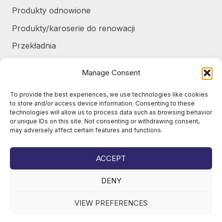
Produkty odnowione
Produkty/karoserie do renowacji
Przekładnia
Różne
Manage Consent
Silniki / części silników
To provide the best experiences, we use technologies like cookies
Układ chłodzenia / Skraplacze
to store and/or access device information. Consenting to these
technologies will allow us to process data such as browsing behavior
Zbiorniki / Pojemniki
or unique IDs on this site. Not consenting or withdrawing consent,
may adversely affect certain features and functions.
Żurawie do harvesterów / części
Żurawie samochodowe / części
ACCEPT
DENY
VIEW PREFERENCES
© 2026
Juho Okkonen Oy