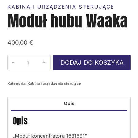
KABINA I URZĄDZENIA STERUJĄCE
Moduł hubu Waaka
400,00
€
ilość
DODAJ DO KOSZYKA
Moduł
hubu
Kategoria:
Kabina i urządzenia sterujące
Waaka
Opis
Opis
„Moduł koncentratora 1631691”