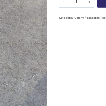
Boczna
osłona
Kategoria:
Osłony / pancerze / s
Ponsse
Cobra