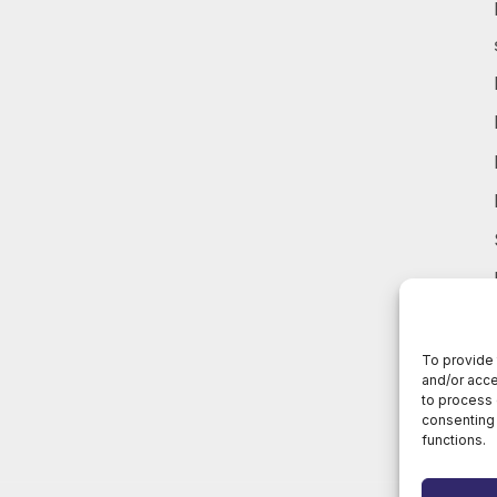
To provide 
and/or acce
to process 
consenting 
functions.