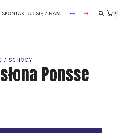
osłona
SKONTAKTUJ SIĘ Z NAMI
0
Ponsse
Cobra
E / SCHODY
osłona Ponsse