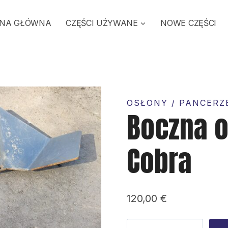
NA GŁÓWNA
CZĘŚCI UŻYWANE
NOWE CZĘŚCI
OSŁONY / PANCERZ
Boczna 
Cobra
120,00
€
ilość