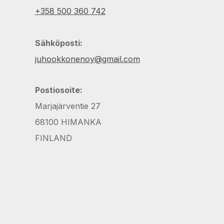
+358 500 360 742
Sähköposti:
juhookkonenoy@gmail.com
Postiosoite:
Marjajärventie 27
68100 HIMANKA
FINLAND