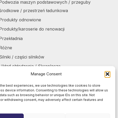
Podwozia maszyn podstawowych / przeguby
środkowe / przestrzeń ładunkowa
Produkty odnowione
Produkty/karoserie do renowacji
Przekładnia
Różne
Silniki / części silników
Układ chłodzenia / Skraplacze
Manage Consent
Zbiorniki / Pojemniki
Żurawie do harvesterów / części
the best experiences, we use technologies like cookies to store
ss device information. Consenting to these technologies will allow us
Żurawie samochodowe / części
data such as browsing behavior or unique IDs on this site. Not
or withdrawing consent, may adversely affect certain features and