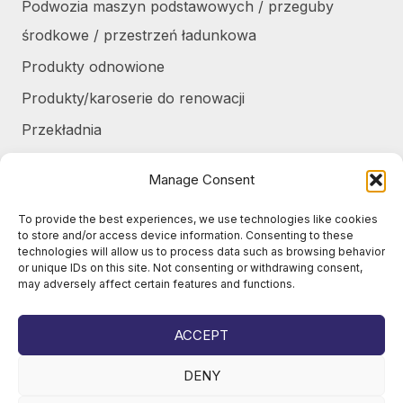
Podwozia maszyn podstawowych / przeguby
środkowe / przestrzeń ładunkowa
Produkty odnowione
Produkty/karoserie do renowacji
Przekładnia
Różne
Manage Consent
Silniki / części silników
To provide the best experiences, we use technologies like cookies
Układ chłodzenia / Skraplacze
to store and/or access device information. Consenting to these
technologies will allow us to process data such as browsing behavior
Zbiorniki / Pojemniki
or unique IDs on this site. Not consenting or withdrawing consent,
may adversely affect certain features and functions.
Żurawie do harvesterów / części
Żurawie samochodowe / części
ACCEPT
DENY