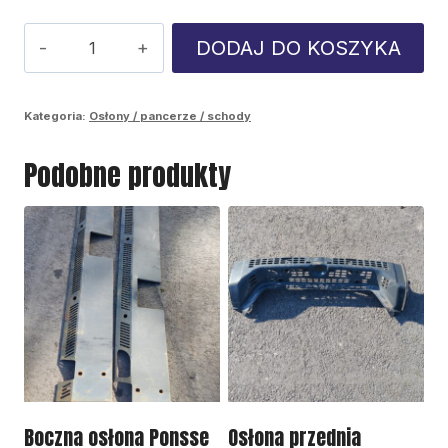
ilość
DODAJ DO KOSZYKA
Osłona
podwozia
Kategoria:
Osłony / pancerze / schody
Ponsse
Podobne produkty
Scorpion
Boczna osłona Ponsse
Osłona przednia