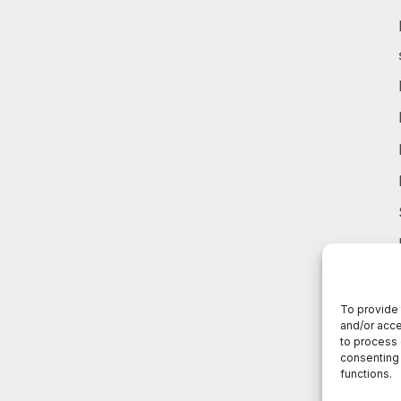
To provide 
and/or acce
to process 
consenting 
functions.