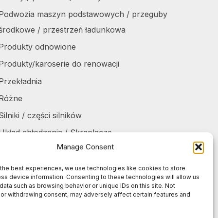
Podwozia maszyn podstawowych / przeguby
środkowe / przestrzeń ładunkowa
Produkty odnowione
Produkty/karoserie do renowacji
Przekładnia
Różne
Silniki / części silników
Układ chłodzenia / Skraplacze
Manage Consent
Zbiorniki / Pojemniki
Żurawie do harvesterów / części
the best experiences, we use technologies like cookies to store
ss device information. Consenting to these technologies will allow us
Żurawie samochodowe / części
data such as browsing behavior or unique IDs on this site. Not
or withdrawing consent, may adversely affect certain features and