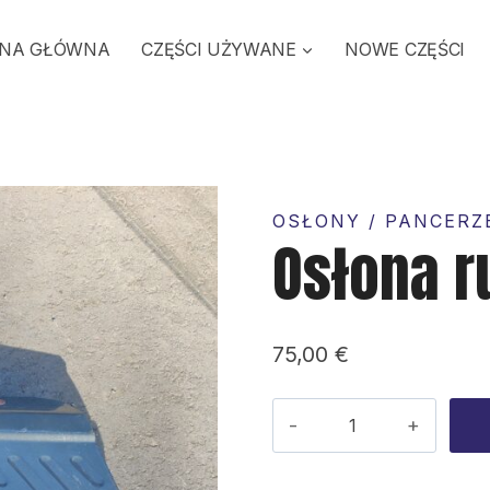
NA GŁÓWNA
CZĘŚCI UŻYWANE
NOWE CZĘŚCI
OSŁONY / PANCERZ
Osłona 
75,00
€
ilość
Osłona
rury