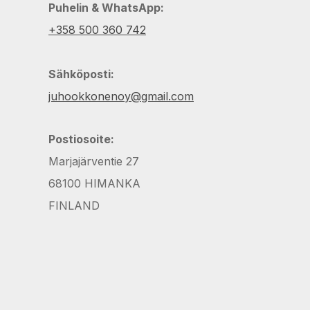
Puhelin & WhatsApp:
+358 500 360 742
Sähköposti:
juhookkonenoy@gmail.com
Postiosoite:
Marjajärventie 27
68100 HIMANKA
FINLAND