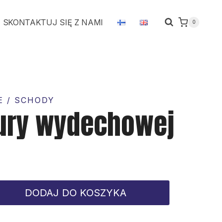
rury
SKONTAKTUJ SIĘ Z NAMI
0
wydechowej
E / SCHODY
rury wydechowej
DODAJ DO KOSZYKA