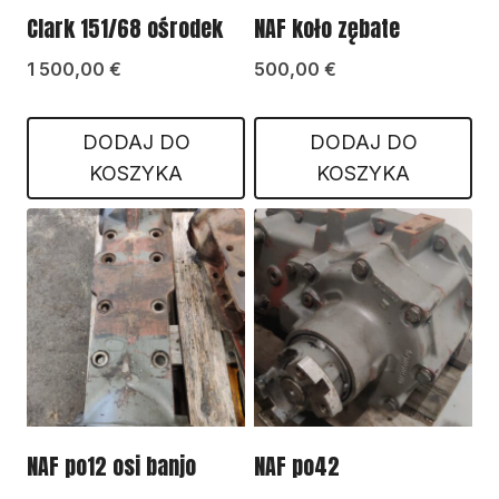
Clark 151/68 ośrodek
NAF koło zębate
1 500,00
€
500,00
€
DODAJ DO
DODAJ DO
KOSZYKA
KOSZYKA
NAF po12 osi banjo
NAF po42