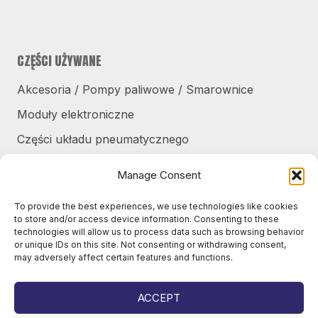
CZĘŚCI UŻYWANE
Akcesoria / Pompy paliwowe / Smarownice
Moduły elektroniczne
Części układu pneumatycznego
Głowice do cięcia / Części głowic do cięcia
Manage Consent
Grzejniki przerwowe / części
To provide the best experiences, we use technologies like cookies
Hydraulika
to store and/or access device information. Consenting to these
technologies will allow us to process data such as browsing behavior
Kabina i urządzenia sterujące
or unique IDs on this site. Not consenting or withdrawing consent,
may adversely affect certain features and functions.
Opony / Felgi / Łańcuchy / Gąsienice
Osłony / pancerze / schody
ACCEPT
Podwozia maszyn podstawowych / przeguby