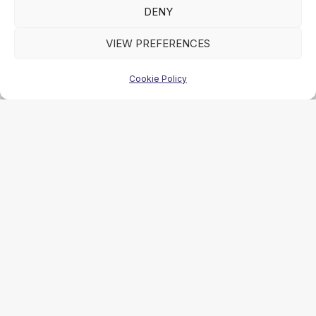
DENY
środkowe / przestrzeń ładunkowa
VIEW PREFERENCES
Produkty odnowione
Produkty/karoserie do renowacji
Cookie Policy
Przekładnia
Różne
Silniki / części silników
Układ chłodzenia / Skraplacze
Zbiorniki / Pojemniki
Żurawie do harvesterów / części
Żurawie samochodowe / części