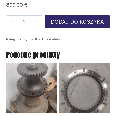
800,00
€
ilość
DODAJ DO KOSZYKA
Pompa
skrzynka
Kategorie:
Hydraulika
,
Przekładnia
rozdzielcza
Podobne produkty
pvg160