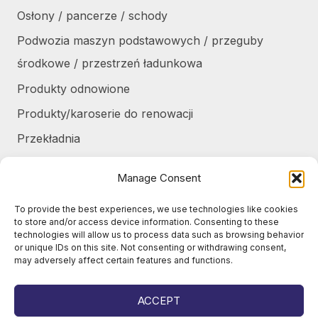
Osłony / pancerze / schody
Podwozia maszyn podstawowych / przeguby
środkowe / przestrzeń ładunkowa
Produkty odnowione
Produkty/karoserie do renowacji
Przekładnia
Różne
Manage Consent
Silniki / części silników
To provide the best experiences, we use technologies like cookies
Układ chłodzenia / Skraplacze
to store and/or access device information. Consenting to these
technologies will allow us to process data such as browsing behavior
Zbiorniki / Pojemniki
or unique IDs on this site. Not consenting or withdrawing consent,
may adversely affect certain features and functions.
Żurawie do harvesterów / części
Żurawie samochodowe / części
ACCEPT