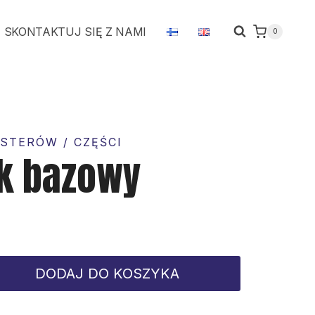
kołek
SKONTAKTUJ SIĘ Z NAMI
0
bazowy
STERÓW / CZĘŚCI
ek bazowy
DODAJ DO KOSZYKA