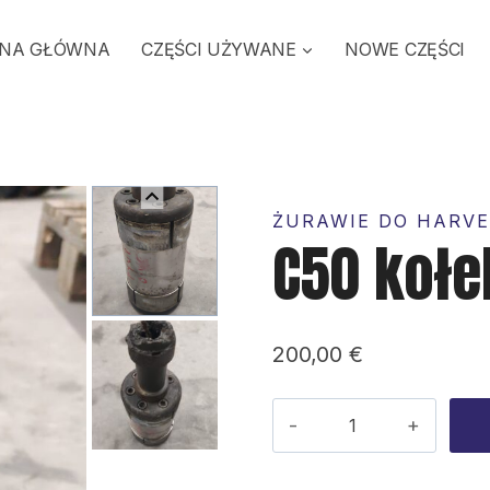
NA GŁÓWNA
CZĘŚCI UŻYWANE
NOWE CZĘŚCI
ŻURAWIE DO HARVE
C50 koł
200,00
€
ilość
C50
kołek