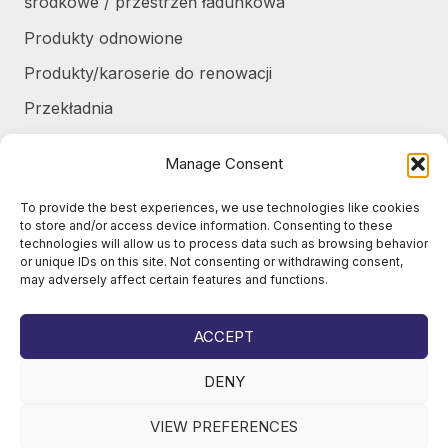
środkowe / przestrzeń ładunkowa
Produkty odnowione
Produkty/karoserie do renowacji
Przekładnia
Różne
Manage Consent
Silniki / części silników
To provide the best experiences, we use technologies like cookies
Układ chłodzenia / Skraplacze
to store and/or access device information. Consenting to these
technologies will allow us to process data such as browsing behavior
Zbiorniki / Pojemniki
or unique IDs on this site. Not consenting or withdrawing consent,
may adversely affect certain features and functions.
Żurawie do harvesterów / części
Żurawie samochodowe / części
ACCEPT
DENY
VIEW PREFERENCES