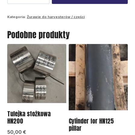
Podstawa
HN125
Kategoria:
Żurawie do harvesterów / części
Podobne produkty
Tulejka stożkowa
Cylinder for HN125
HN200
pillar
50,00
€