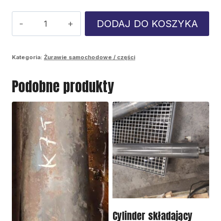
ilość
DODAJ DO KOSZYKA
K-
75
Kategoria:
Żurawie samochodowe / części
pośredni/H-
Podobne produkty
żelazo
Cylinder składający