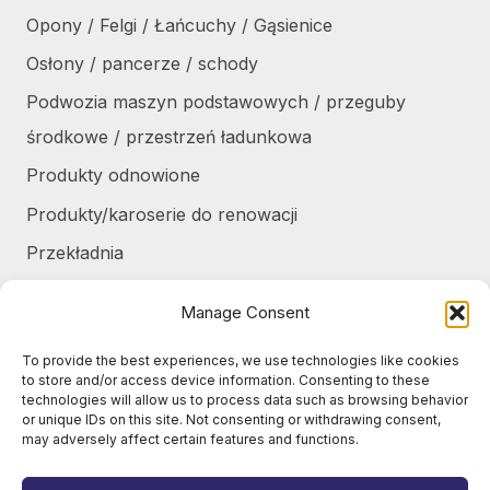
Opony / Felgi / Łańcuchy / Gąsienice
Osłony / pancerze / schody
Podwozia maszyn podstawowych / przeguby
środkowe / przestrzeń ładunkowa
Produkty odnowione
Produkty/karoserie do renowacji
Przekładnia
Różne
Manage Consent
Silniki / części silników
To provide the best experiences, we use technologies like cookies
Układ chłodzenia / Skraplacze
to store and/or access device information. Consenting to these
technologies will allow us to process data such as browsing behavior
Zbiorniki / Pojemniki
or unique IDs on this site. Not consenting or withdrawing consent,
may adversely affect certain features and functions.
Żurawie do harvesterów / części
Żurawie samochodowe / części