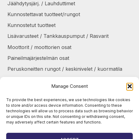
Jäähdytysjärj. / Lauhduttimet
Kunnostettavat tuotteet/rungot
Kunnostetut tuotteet
Lisävarusteet / Tankkauspumput / Rasvarit
Moottorit / moottorien osat
Paineilmajärjestelmän osat
Peruskoneitten rungot / keskinivelet / kuormatila
Renkaat / Vanteet / Ketjut / Telat
Manage Consent
Sekalaiset
To provide the best experiences, we use technologies like cookies
Suojapellit / panssarit / portaat
to store and/or access device information. Consenting to these
technologies will allow us to process data such as browsing behavior
Tankit / Säiliöt
or unique IDs on this site. Not consenting or withdrawing consent,
may adversely affect certain features and functions.
Taukolämmittimet / osat
Voimansiirto