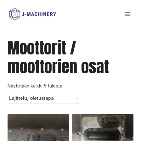
Siirry
sisältöön
Moottorit /
moottorien osat
Näytetään kaikki 5 tulosta