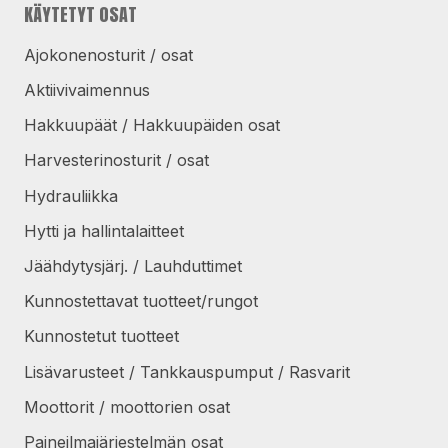
KÄYTETYT OSAT
Ajokonenosturit / osat
Aktiivivaimennus
Hakkuupäät / Hakkuupäiden osat
Harvesterinosturit / osat
Hydrauliikka
Hytti ja hallintalaitteet
Jäähdytysjärj. / Lauhduttimet
Kunnostettavat tuotteet/rungot
Kunnostetut tuotteet
Lisävarusteet / Tankkauspumput / Rasvarit
Moottorit / moottorien osat
Paineilmajärjestelmän osat