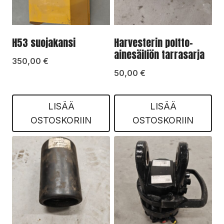
H53 suojakansi
Harvesterin poltto-
ainesäiliön tarrasarja
350,00
€
50,00
€
LISÄÄ
LISÄÄ
OSTOSKORIIN
OSTOSKORIIN