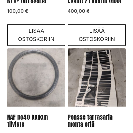
K70+ tarrasarja
Loglift 71 pilarin tappi
100,00
€
400,00
€
LISÄÄ
LISÄÄ
OSTOSKORIIN
OSTOSKORIIN
NAF po40 luukun
Ponsse tarrasarja
tiiviste
monta eriä