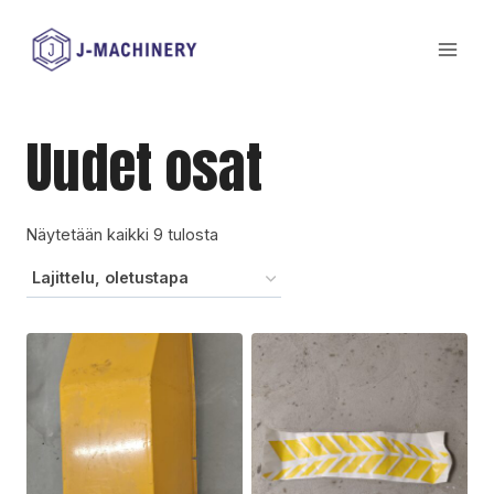
Siirry
sisältöön
Uudet osat
Näytetään kaikki 9 tulosta