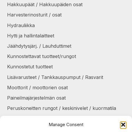
Hakkuupäät / Hakkuupäiden osat
Harvesterinosturit / osat
Hydrauliikka
Hytti ja hallintalaitteet
Jäähdytysjärj. / Lauhduttimet
Kunnostettavat tuotteet/rungot
Kunnostetut tuotteet
Lisävarusteet / Tankkauspumput / Rasvarit
Moottorit / moottorien osat
Paineilmajärjestelmän osat
Peruskoneitten rungot / keskinivelet / kuormatila
Renkaat / Vanteet / Ketjut / Telat
Manage Consent
Sekalaiset