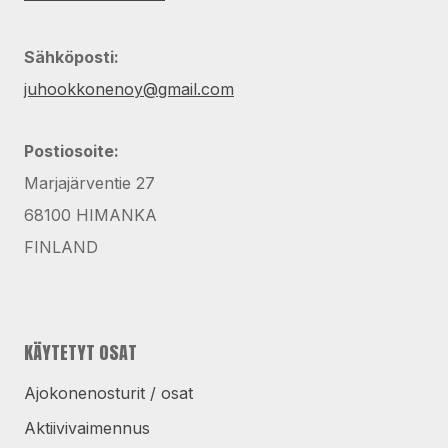
Sähköposti:
juhookkonenoy@gmail.com
Postiosoite:
Marjajärventie 27
68100 HIMANKA
FINLAND
KÄYTETYT OSAT
Ajokonenosturit / osat
Aktiivivaimennus