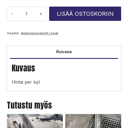
Hydrauliletkun
LISÄÄ OSTOSKORIIN
suojarauta
määrä
Osasto:
Ajokonenosturit / osat
Kuvaus
Kuvaus
Hinta per kpl
Tutustu myös