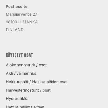
Postiosoite:
Marjajärventie 27
68100 HIMANKA
FINLAND
KÄYTETYT OSAT
Ajokonenosturit / osat
Aktiivivaimennus
Hakkuupäät / Hakkuupäiden osat
Harvesterinosturit / osat
Hydrauliikka
Hytti ja hallintalaitteet