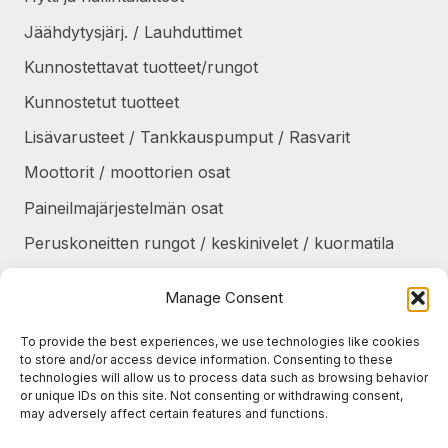
Jäähdytysjärj. / Lauhduttimet
Kunnostettavat tuotteet/rungot
Kunnostetut tuotteet
Lisävarusteet / Tankkauspumput / Rasvarit
Moottorit / moottorien osat
Paineilmajärjestelmän osat
Peruskoneitten rungot / keskinivelet / kuormatila
Renkaat / Vanteet / Ketjut / Telat
Manage Consent
Sekalaiset
To provide the best experiences, we use technologies like cookies
Suojapellit / panssarit / portaat
to store and/or access device information. Consenting to these
technologies will allow us to process data such as browsing behavior
Tankit / Säiliöt
or unique IDs on this site. Not consenting or withdrawing consent,
may adversely affect certain features and functions.
Taukolämmittimet / osat