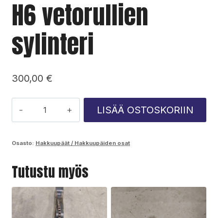
H6 vetorullien
sylinteri
300,00
€
H6
LISÄÄ OSTOSKORIIN
vetorullien
sylinteri
Osasto:
Hakkuupäät / Hakkuupäiden osat
määrä
Tutustu myös