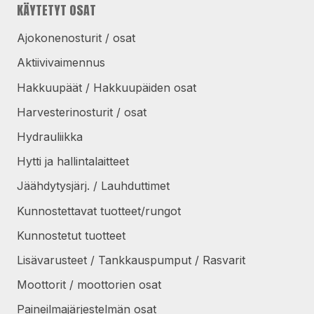
KÄYTETYT OSAT
Ajokonenosturit / osat
Aktiivivaimennus
Hakkuupäät / Hakkuupäiden osat
Harvesterinosturit / osat
Hydrauliikka
Hytti ja hallintalaitteet
Jäähdytysjärj. / Lauhduttimet
Kunnostettavat tuotteet/rungot
Kunnostetut tuotteet
Lisävarusteet / Tankkauspumput / Rasvarit
Moottorit / moottorien osat
Paineilmajärjestelmän osat