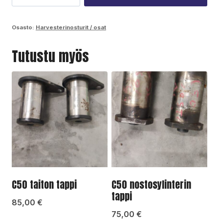
suojapelti
määrä
Osasto:
Harvesterinosturit / osat
Tutustu myös
C50 taiton tappi
C50 nostosylinterin
tappi
85,00
€
75,00
€