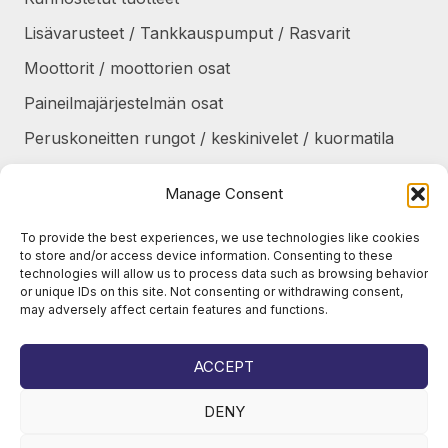
Lisävarusteet / Tankkauspumput / Rasvarit
Moottorit / moottorien osat
Paineilmajärjestelmän osat
Peruskoneitten rungot / keskinivelet / kuormatila
Renkaat / Vanteet / Ketjut / Telat
Manage Consent
Sekalaiset
To provide the best experiences, we use technologies like cookies
Suojapellit / panssarit / portaat
to store and/or access device information. Consenting to these
technologies will allow us to process data such as browsing behavior
Tankit / Säiliöt
or unique IDs on this site. Not consenting or withdrawing consent,
may adversely affect certain features and functions.
Taukolämmittimet / osat
Voimansiirto
ACCEPT
DENY