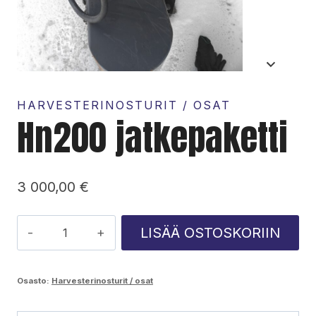
HARVESTERINOSTURIT / OSAT
Hn200 jatkepaketti
3 000,00
€
Hn200
LISÄÄ OSTOSKORIIN
jatkepaketti
määrä
Osasto:
Harvesterinosturit / osat