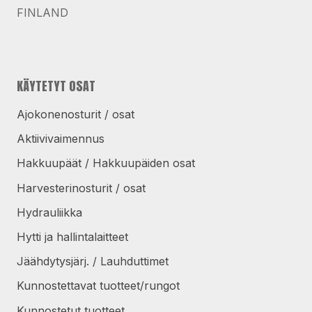
FINLAND
KÄYTETYT OSAT
Ajokonenosturit / osat
Aktiivivaimennus
Hakkuupäät / Hakkuupäiden osat
Harvesterinosturit / osat
Hydrauliikka
Hytti ja hallintalaitteet
Jäähdytysjärj. / Lauhduttimet
Kunnostettavat tuotteet/rungot
Kunnostetut tuotteet