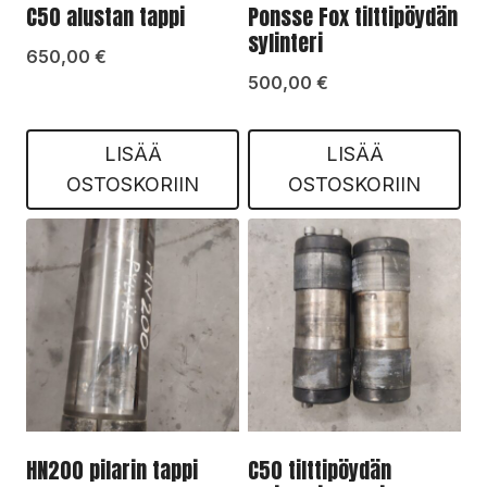
C50 alustan tappi
Ponsse Fox tilttipöydän
sylinteri
650,00
€
500,00
€
LISÄÄ
LISÄÄ
OSTOSKORIIN
OSTOSKORIIN
HN200 pilarin tappi
C50 tilttipöydän