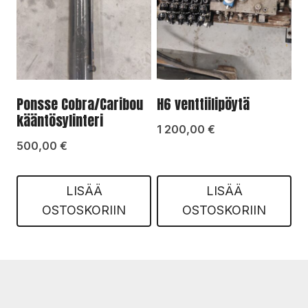
Ponsse Cobra/Caribou
H6 venttiilipöytä
kääntösylinteri
1 200,00
€
500,00
€
LISÄÄ
LISÄÄ
OSTOSKORIIN
OSTOSKORIIN