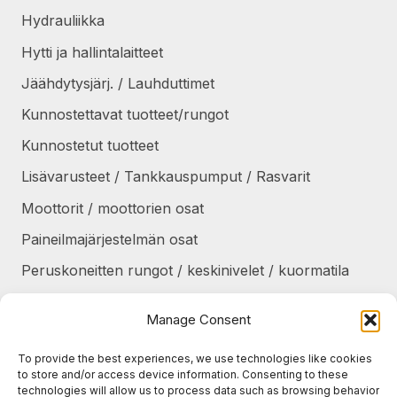
Hydrauliikka
Hytti ja hallintalaitteet
Jäähdytysjärj. / Lauhduttimet
Kunnostettavat tuotteet/rungot
Kunnostetut tuotteet
Lisävarusteet / Tankkauspumput / Rasvarit
Moottorit / moottorien osat
Paineilmajärjestelmän osat
Peruskoneitten rungot / keskinivelet / kuormatila
Renkaat / Vanteet / Ketjut / Telat
Manage Consent
Sekalaiset
To provide the best experiences, we use technologies like cookies
Suojapellit / panssarit / portaat
to store and/or access device information. Consenting to these
technologies will allow us to process data such as browsing behavior
Tankit / Säiliöt