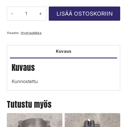
Ponsse
LISÄÄ OSTOSKORIIN
kääntösylinteri
määrä
Osasto:
Hydrauliikka
Kuvaus
Kuvaus
Kunnostettu
Tutustu myös