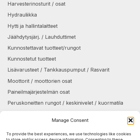
Harvesterinosturit / osat
Hydrauliikka
Hytti ja hallintalaitteet
Jäähdytysjärj. / Lauhduttimet
Kunnostettavat tuotteet/rungot
Kunnostetut tuotteet
Lisävarusteet / Tankkauspumput / Rasvarit
Moottorit / moottorien osat
Paineilmajärjestelmän osat
Peruskoneitten rungot / keskinivelet / kuormatila
Renkaat / Vanteet / Ketjut / Telat
Manage Consent
Sekalaiset
To provide the best experiences, we use technologies like cookies
Suojapellit / panssarit / portaat
to store and/or access device information. Consenting to these