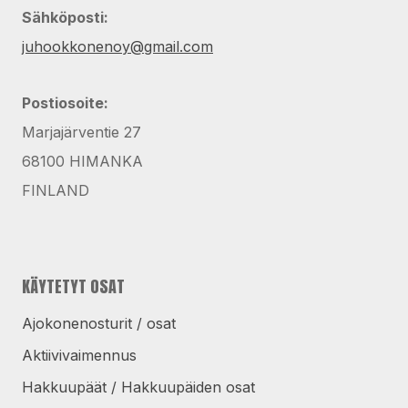
Sähköposti:
juhookkonenoy@gmail.com
Postiosoite:
Marjajärventie 27
68100 HIMANKA
FINLAND
KÄYTETYT OSAT
Ajokonenosturit / osat
Aktiivivaimennus
Hakkuupäät / Hakkuupäiden osat