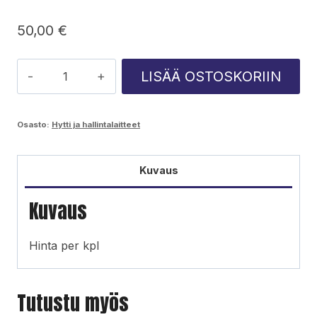
50,00
€
Ponsse
LISÄÄ OSTOSKORIIN
hytin
ulkokahvat/valotelineen
Osasto:
Hytti ja hallintalaitteet
kiskot
määrä
Kuvaus
Kuvaus
Hinta per kpl
Tutustu myös