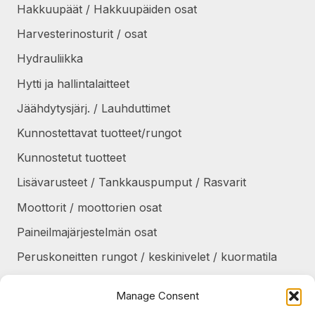
Hakkuupäät / Hakkuupäiden osat
Harvesterinosturit / osat
Hydrauliikka
Hytti ja hallintalaitteet
Jäähdytysjärj. / Lauhduttimet
Kunnostettavat tuotteet/rungot
Kunnostetut tuotteet
Lisävarusteet / Tankkauspumput / Rasvarit
Moottorit / moottorien osat
Paineilmajärjestelmän osat
Peruskoneitten rungot / keskinivelet / kuormatila
Renkaat / Vanteet / Ketjut / Telat
Manage Consent
Sekalaiset