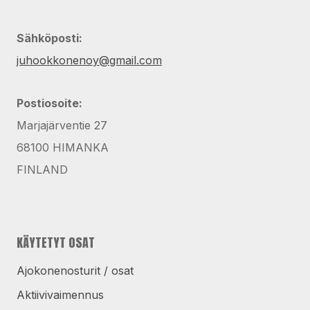
Sähköposti:
juhookkonenoy@gmail.com
Postiosoite:
Marjajärventie 27
68100 HIMANKA
FINLAND
KÄYTETYT OSAT
Ajokonenosturit / osat
Aktiivivaimennus