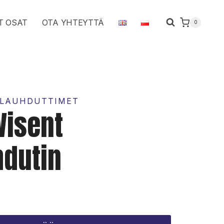
öljynlauhdutin
T OSAT
OTA YHTEYTTÄ
0
määrä
 LAUHDUTTIMET
Wisent
hdutin