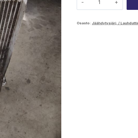
Wisent
öljynlauhdutin
Osasto:
Jäähdytysjärj. / Lauhdutt
määrä