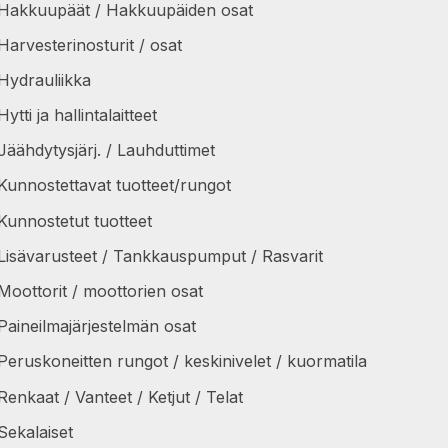
Hakkuupäät / Hakkuupäiden osat
Harvesterinosturit / osat
Hydrauliikka
Hytti ja hallintalaitteet
Jäähdytysjärj. / Lauhduttimet
Kunnostettavat tuotteet/rungot
Kunnostetut tuotteet
Lisävarusteet / Tankkauspumput / Rasvarit
Moottorit / moottorien osat
Paineilmajärjestelmän osat
Peruskoneitten rungot / keskinivelet / kuormatila
Renkaat / Vanteet / Ketjut / Telat
Sekalaiset