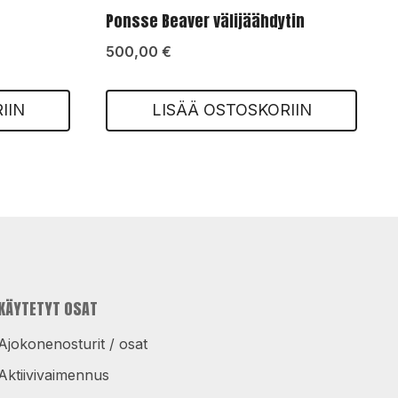
Ponsse Beaver välijäähdytin
500,00
€
IIN
LISÄÄ OSTOSKORIIN
KÄYTETYT OSAT
Ajokonenosturit / osat
Aktiivivaimennus