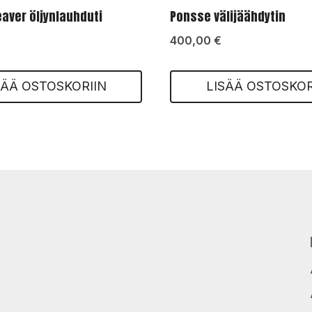
aver öljynlauhduti
Ponsse välijäähdytin
400,00
€
SÄÄ OSTOSKORIIN
LISÄÄ OSTOSKOR