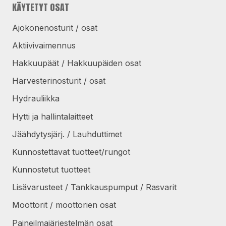
KÄYTETYT OSAT
Ajokonenosturit / osat
Aktiivivaimennus
Hakkuupäät / Hakkuupäiden osat
Harvesterinosturit / osat
Hydrauliikka
Hytti ja hallintalaitteet
Jäähdytysjärj. / Lauhduttimet
Kunnostettavat tuotteet/rungot
Kunnostetut tuotteet
Lisävarusteet / Tankkauspumput / Rasvarit
Moottorit / moottorien osat
Paineilmajärjestelmän osat