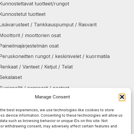
Kunnostettavat tuotteet/rungot
Kunnostetut tuotteet
Lisävarusteet / Tankkauspumput / Rasvarit
Moottorit / moottorien osat
Paineilmajärjestelmän osat
Peruskoneitten rungot / keskinivelet / kuormatila
Renkaat / Vanteet / Ketjut / Telat
Sekalaiset
Suojapellit / panssarit / portaat
Manage Consent
Tankit / Säiliöt
Taukolämmittimet / osat
the best experiences, we use technologies like cookies to store
ss device information. Consenting to these technologies will allow us
Voimansiirto
data such as browsing behavior or unique IDs on this site. Not
or withdrawing consent, may adversely affect certain features and