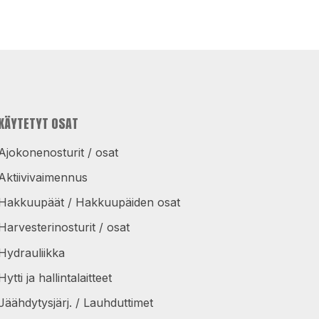
KÄYTETYT OSAT
Ajokonenosturit / osat
Aktiivivaimennus
Hakkuupäät / Hakkuupäiden osat
Harvesterinosturit / osat
Hydrauliikka
Hytti ja hallintalaitteet
Jäähdytysjärj. / Lauhduttimet