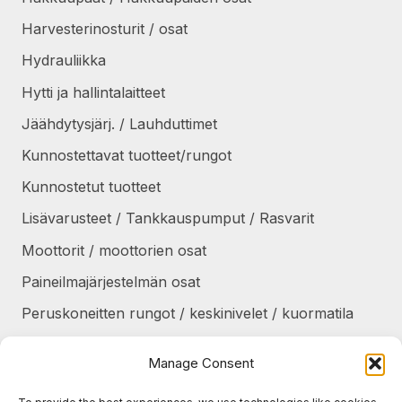
Harvesterinosturit / osat
Hydrauliikka
Hytti ja hallintalaitteet
Jäähdytysjärj. / Lauhduttimet
Kunnostettavat tuotteet/rungot
Kunnostetut tuotteet
Lisävarusteet / Tankkauspumput / Rasvarit
Moottorit / moottorien osat
Paineilmajärjestelmän osat
Peruskoneitten rungot / keskinivelet / kuormatila
Renkaat / Vanteet / Ketjut / Telat
Manage Consent
Sekalaiset