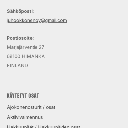
Sähköposti:
juhookkonenoy@gmail.com
Postiosoite:
Marjajärventie 27
68100 HIMANKA
FINLAND
KÄYTETYT OSAT
Ajokonenosturit / osat
Aktiivivaimennus
Hakkuupäät / Hakkuupäiden osat