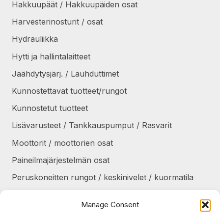
Hakkuupäät / Hakkuupäiden osat
Harvesterinosturit / osat
Hydrauliikka
Hytti ja hallintalaitteet
Jäähdytysjärj. / Lauhduttimet
Kunnostettavat tuotteet/rungot
Kunnostetut tuotteet
Lisävarusteet / Tankkauspumput / Rasvarit
Moottorit / moottorien osat
Paineilmajärjestelmän osat
Peruskoneitten rungot / keskinivelet / kuormatila
Renkaat / Vanteet / Ketjut / Telat
Manage Consent
Sekalaiset