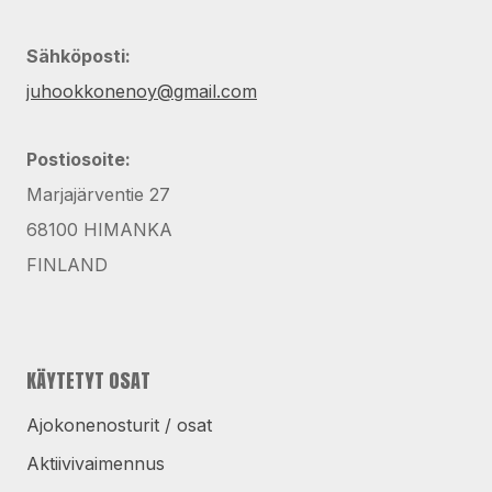
Sähköposti:
juhookkonenoy@gmail.com
Postiosoite:
Marjajärventie 27
68100 HIMANKA
FINLAND
KÄYTETYT OSAT
Ajokonenosturit / osat
Aktiivivaimennus