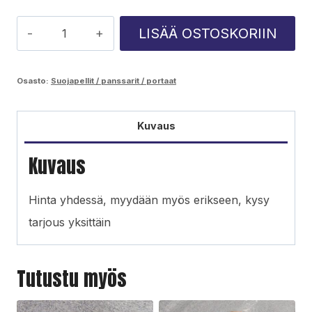
Ponsse
LISÄÄ OSTOSKORIIN
Bison
sivupelti
Osasto:
Suojapellit / panssarit / portaat
määrä
Kuvaus
Kuvaus
Hinta yhdessä, myydään myös erikseen, kysy
tarjous yksittäin
Tutustu myös