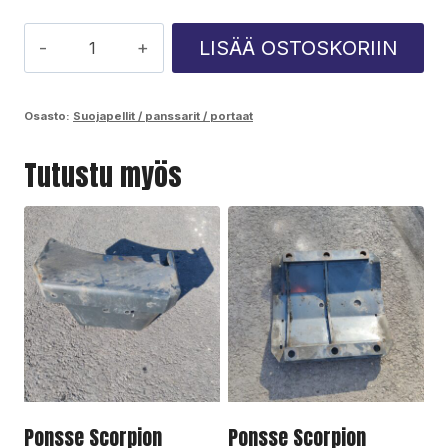
Ponsse
LISÄÄ OSTOSKORIIN
Scorpion
suojarauta
Osasto:
Suojapellit / panssarit / portaat
määrä
Tutustu myös
Ponsse Scorpion
Ponsse Scorpion