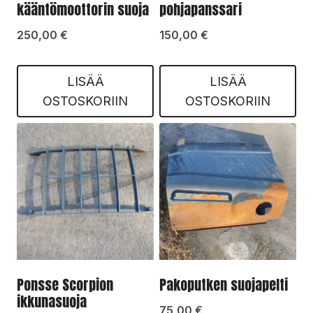
kääntömoottorin suoja
pohjapanssari
250,00
€
150,00
€
LISÄÄ
LISÄÄ
OSTOSKORIIN
OSTOSKORIIN
Ponsse Scorpion
Pakoputken suojapelti
ikkunasuoja
75,00
€