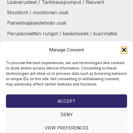
Lisävarusteet / Tankkauspumput / Rasvarit
Moottorit / moottorien osat
Paineilmajärjestelmän osat
Peruskoneitten rungot / keskinivelet / kuormatila
Renkaat / Vanteet / Ketjut / Telat
Manage Consent
Sekalaiset
To provide the best experiences, we use technologies like cookies
Suojapellit / panssarit / portaat
to store and/or access device information. Consenting to these
technologies will allow us to process data such as browsing behavior
Tankit / Säiliöt
or unique IDs on this site. Not consenting or withdrawing consent,
may adversely affect certain features and functions.
Taukolämmittimet / osat
Voimansiirto
ACCEPT
DENY
VIEW PREFERENCES