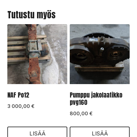
Tutustu myös
NAF Po12
Pumppu jakolaatikko
pvg160
3 000,00
€
800,00
€
LISÄÄ
LISÄÄ