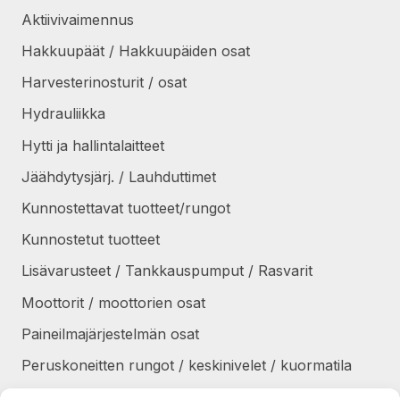
Aktiivivaimennus
Hakkuupäät / Hakkuupäiden osat
Harvesterinosturit / osat
Hydrauliikka
Hytti ja hallintalaitteet
Jäähdytysjärj. / Lauhduttimet
Kunnostettavat tuotteet/rungot
Kunnostetut tuotteet
Lisävarusteet / Tankkauspumput / Rasvarit
Moottorit / moottorien osat
Paineilmajärjestelmän osat
Peruskoneitten rungot / keskinivelet / kuormatila
Renkaat / Vanteet / Ketjut / Telat