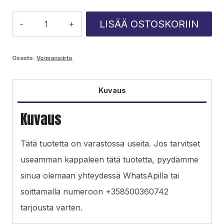
Väliratas
LISÄÄ OSTOSKORIIN
NAF
98040566
Osasto:
Voimansiirto
määrä
Kuvaus
Kuvaus
Tätä tuotetta on varastossa useita. Jos tarvitset
useamman kappaleen tätä tuotetta, pyydämme
sinua olemaan yhteydessä WhatsApilla tai
soittamalla numeroon +358500360742
tarjousta varten.