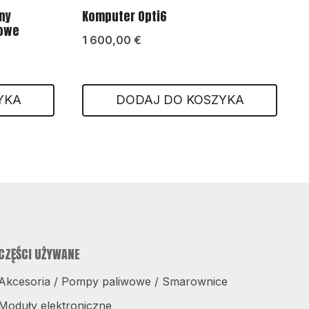
ny
Komputer Opti6
iowe
1 600,00
€
YKA
DODAJ DO KOSZYKA
CZĘŚCI UŻYWANE
Akcesoria / Pompy paliwowe / Smarownice
Moduły elektroniczne