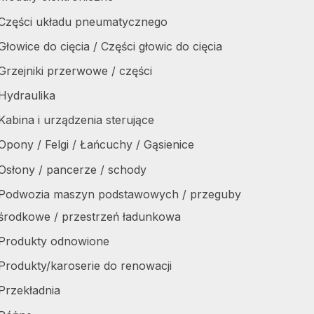
Części układu pneumatycznego
Głowice do cięcia / Części głowic do cięcia
Grzejniki przerwowe / części
Hydraulika
Kabina i urządzenia sterujące
Opony / Felgi / Łańcuchy / Gąsienice
Osłony / pancerze / schody
Podwozia maszyn podstawowych / przeguby
środkowe / przestrzeń ładunkowa
Produkty odnowione
Produkty/karoserie do renowacji
Przekładnia