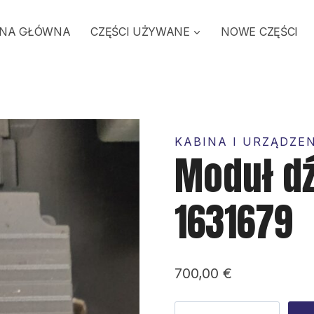
NA GŁÓWNA
CZĘŚCI UŻYWANE
NOWE CZĘŚCI
KABINA I URZĄDZE
Moduł d
1631679
700,00
€
ilość