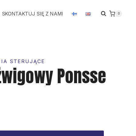
dźwigowy
SKONTAKTUJ SIĘ Z NAMI
0
Ponsse
1631679
NIA STERUJĄCE
źwigowy Ponsse