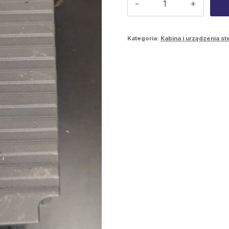
Moduł
dźwigowy
Kategoria:
Kabina i urządzenia st
Ponsse
1631679