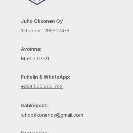
Juho Okkonen Oy
Y-tunnus: 2956074-9
Avoinna:
Ma-La 07-21
Puhelin & WhatsApp:
+358 500 360 742
Sähköposti:
juhookkonenoy@gmail.com