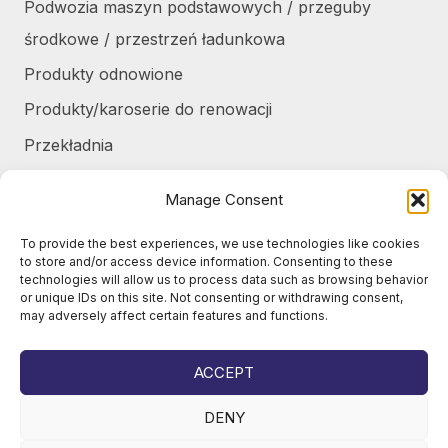
Podwozia maszyn podstawowych / przeguby
środkowe / przestrzeń ładunkowa
Produkty odnowione
Produkty/karoserie do renowacji
Przekładnia
Różne
Manage Consent
Silniki / części silników
To provide the best experiences, we use technologies like cookies
Układ chłodzenia / Skraplacze
to store and/or access device information. Consenting to these
technologies will allow us to process data such as browsing behavior
Zbiorniki / Pojemniki
or unique IDs on this site. Not consenting or withdrawing consent,
may adversely affect certain features and functions.
Żurawie do harvesterów / części
Żurawie samochodowe / części
ACCEPT
DENY