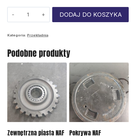
ilość
DODAJ DO KOSZYKA
Cylinder
hamulcowy
Kategoria:
Przekładnia
NAF
Podobne produkty
Zewnętrzna piasta NAF
Pokrywa NAF