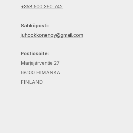
+358 500 360 742
Sähköposti:
juhookkonenoy@gmail.com
Postiosoite:
Marjajärventie 27
68100 HIMANKA
FINLAND