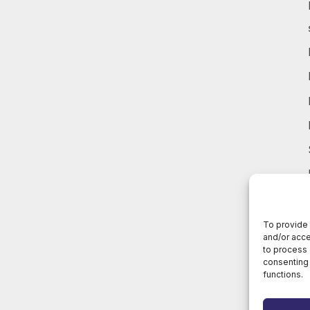
To provide 
and/or acce
to process 
consenting 
functions.