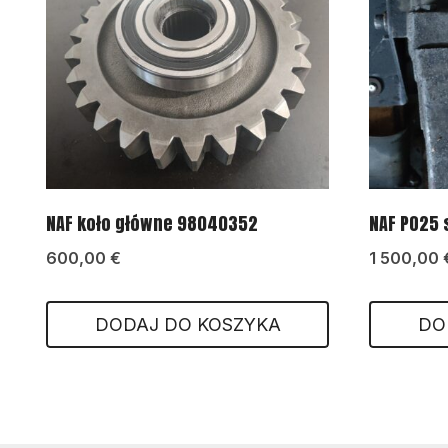
NAF koło główne 98040352
NAF PO25 
600,00
€
1 500,00
DODAJ DO KOSZYKA
DO