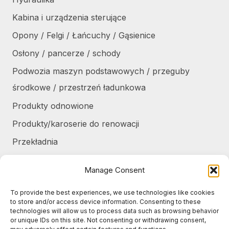
Kabina i urządzenia sterujące
Opony / Felgi / Łańcuchy / Gąsienice
Osłony / pancerze / schody
Podwozia maszyn podstawowych / przeguby
środkowe / przestrzeń ładunkowa
Produkty odnowione
Produkty/karoserie do renowacji
Przekładnia
Różne
Manage Consent
Silniki / części silników
To provide the best experiences, we use technologies like cookies
Układ chłodzenia / Skraplacze
to store and/or access device information. Consenting to these
technologies will allow us to process data such as browsing behavior
Zbiorniki / Pojemniki
or unique IDs on this site. Not consenting or withdrawing consent,