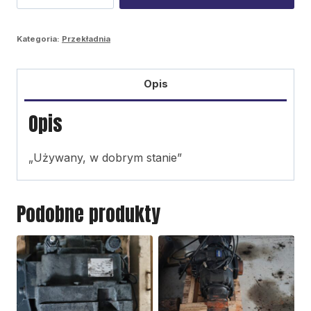
NAF
koło
Kategoria:
Przekładnia
zębate
Opis
Opis
„Używany, w dobrym stanie”
Podobne produkty