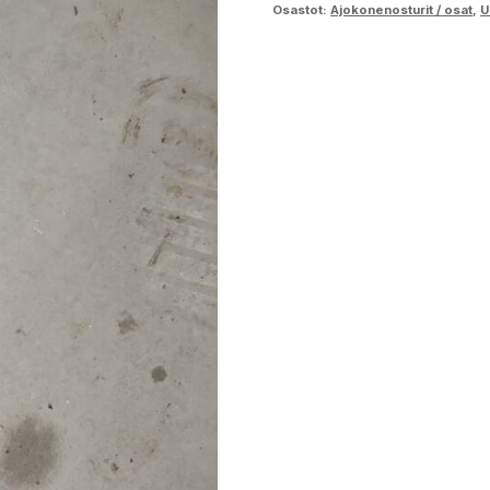
Osastot:
Ajokonenosturit / osat
,
U
tappi
määrä