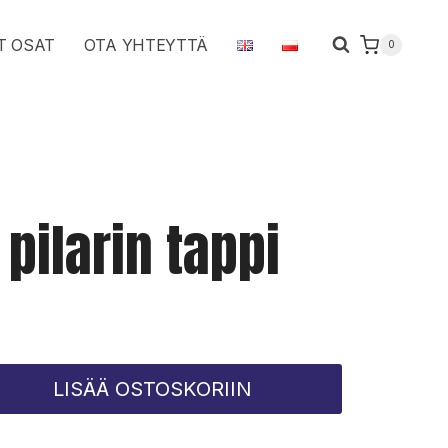
pilarin
T OSAT
OTA YHTEYTTÄ
0
tappi
määrä
1 pilarin tappi
LISÄÄ OSTOSKORIIN