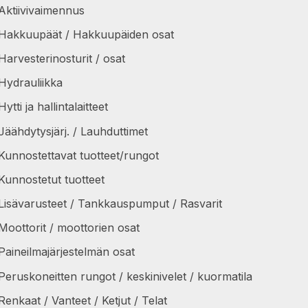
Aktiivivaimennus
Hakkuupäät / Hakkuupäiden osat
Harvesterinosturit / osat
Hydrauliikka
Hytti ja hallintalaitteet
Jäähdytysjärj. / Lauhduttimet
Kunnostettavat tuotteet/rungot
Kunnostetut tuotteet
Lisävarusteet / Tankkauspumput / Rasvarit
Moottorit / moottorien osat
Paineilmajärjestelmän osat
Peruskoneitten rungot / keskinivelet / kuormatila
Renkaat / Vanteet / Ketjut / Telat