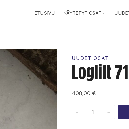
ETUSIVU
KÄYTETYT OSAT
UUDE
UUDET OSAT
Loglift 7
400,00
€
Loglift
71
pilarin