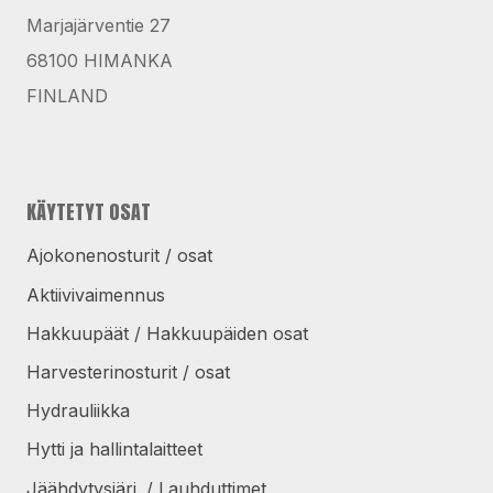
Marjajärventie 27
68100 HIMANKA
FINLAND
KÄYTETYT OSAT
Ajokonenosturit / osat
Aktiivivaimennus
Hakkuupäät / Hakkuupäiden osat
Harvesterinosturit / osat
Hydrauliikka
Hytti ja hallintalaitteet
Jäähdytysjärj. / Lauhduttimet