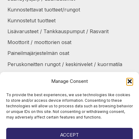
Kunnostettavat tuotteet/rungot
Kunnostetut tuotteet
Lisävarusteet / Tankkauspumput / Rasvarit
Moottorit / moottorien osat
Paineilmajärjestelmän osat
Peruskoneitten rungot / keskinivelet / kuormatila
Renkaat / Vanteet / Ketjut / Telat
Manage Consent
Sekalaiset
To provide the best experiences, we use technologies like cookies
Suojapellit / panssarit / portaat
to store and/or access device information. Consenting to these
technologies will allow us to process data such as browsing behavior
Tankit / Säiliöt
or unique IDs on this site. Not consenting or withdrawing consent,
may adversely affect certain features and functions.
Taukolämmittimet / osat
Voimansiirto
ACCEPT