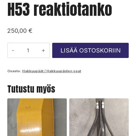
H53 reaktiotanko
250,00
€
H53
LISÄÄ OSTOSKORIIN
reaktiotanko
määrä
Osasto:
Hakkuupäät / Hakkuupäiden osat
Tutustu myös