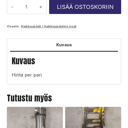
H6
LISÄÄ OSTOSKORIIN
syöttörulla
määrä
Osasto:
Hakkuupäät / Hakkuupäiden osat
Kuvaus
Kuvaus
Hinta per pari
Tutustu myös