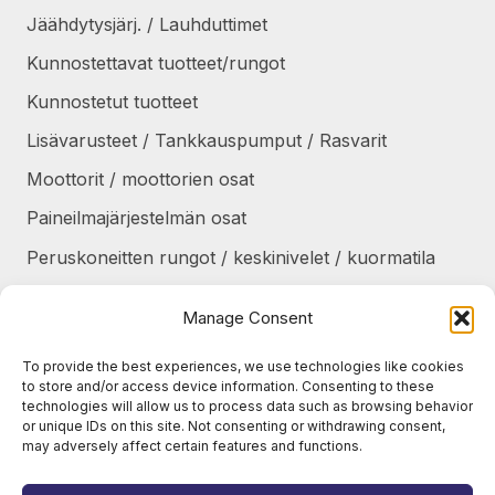
Jäähdytysjärj. / Lauhduttimet
Kunnostettavat tuotteet/rungot
Kunnostetut tuotteet
Lisävarusteet / Tankkauspumput / Rasvarit
Moottorit / moottorien osat
Paineilmajärjestelmän osat
Peruskoneitten rungot / keskinivelet / kuormatila
Renkaat / Vanteet / Ketjut / Telat
Manage Consent
Sekalaiset
To provide the best experiences, we use technologies like cookies
Suojapellit / panssarit / portaat
to store and/or access device information. Consenting to these
technologies will allow us to process data such as browsing behavior
Tankit / Säiliöt
or unique IDs on this site. Not consenting or withdrawing consent,
may adversely affect certain features and functions.
Taukolämmittimet / osat
Voimansiirto