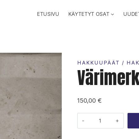
ETUSIVU
KÄYTETYT OSAT
UUDE
HAKKUUPÄÄT / HA
Värimer
150,00
€
Värimerkkauksen
lohko
määrä