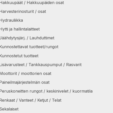
Hakkuupäät / Hakkuupäiden osat
Harvesterinosturit / osat
Hydrauliikka
Hytti ja hallintalaitteet
Jäähdytysjärj. / Lauhduttimet
Kunnostettavat tuotteet/rungot
Kunnostetut tuotteet
Lisävarusteet / Tankkauspumput / Rasvarit
Moottorit / moottorien osat
Paineilmajärjestelmän osat
Peruskoneitten rungot / keskinivelet / kuormatila
Renkaat / Vanteet / Ketjut / Telat
Sekalaiset