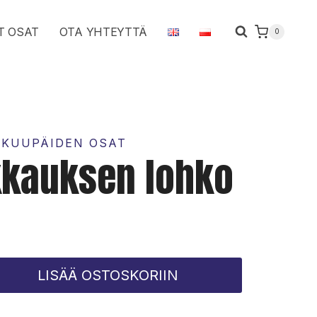
määrä
T OSAT
OTA YHTEYTTÄ
0
KKUUPÄIDEN OSAT
kkauksen lohko
LISÄÄ OSTOSKORIIN