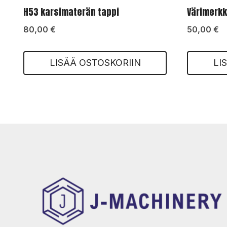
H53 karsimaterän tappi
Värimerk
80,00
€
50,00
€
LISÄÄ OSTOSKORIIN
LI