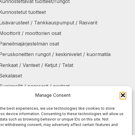
Kunnostettavat tuotteet/rungot
Kunnostetut tuotteet
Lisävarusteet / Tankkauspumput / Rasvarit
Moottorit / moottorien osat
Paineilmajärjestelmän osat
Peruskoneitten rungot / keskinivelet / kuormatila
Renkaat / Vanteet / Ketjut / Telat
Sekalaiset
Suojapellit / panssarit / portaat
Manage Consent
Tankit / Säiliöt
Taukolämmittimet / osat
the best experiences, we use technologies like cookies to store
ss device information. Consenting to these technologies will allow us
Voimansiirto
data such as browsing behavior or unique IDs on this site. Not
or withdrawing consent, may adversely affect certain features and