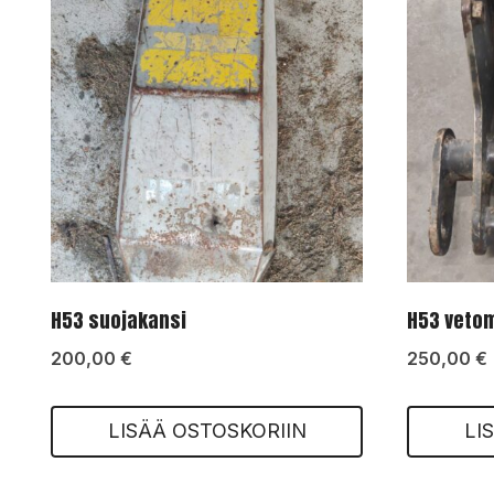
H53 suojakansi
H53 vetom
200,00
€
250,00
€
LISÄÄ OSTOSKORIIN
LI