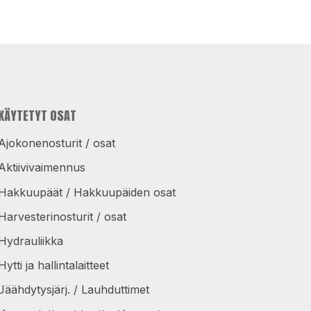
KÄYTETYT OSAT
Ajokonenosturit / osat
Aktiivivaimennus
Hakkuupäät / Hakkuupäiden osat
Harvesterinosturit / osat
Hydrauliikka
Hytti ja hallintalaitteet
Jäähdytysjärj. / Lauhduttimet