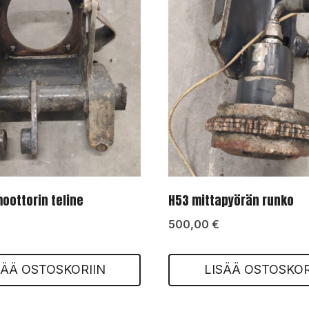
oottorin teline
H53 mittapyörän runko
500,00
€
SÄÄ OSTOSKORIIN
LISÄÄ OSTOSKOR