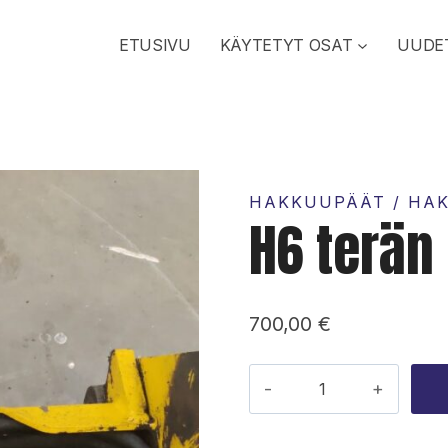
ETUSIVU
KÄYTETYT OSAT
UUDE
HAKKUUPÄÄT / HA
H6 terän
700,00
€
H6
terän
rasvavoitelu