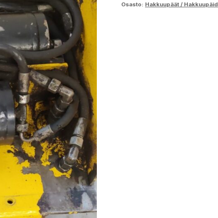
Osasto:
Hakkuupäät / Hakkuupäid
määrä