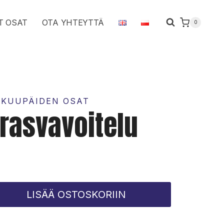
rasvavoitelu
T OSAT
OTA YHTEYTTÄ
0
määrä
KKUUPÄIDEN OSAT
 rasvavoitelu
LISÄÄ OSTOSKORIIN