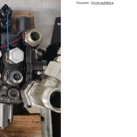
Osasto:
Hydrauliikka
määrä