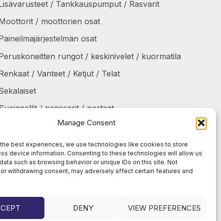
Lisävarusteet / Tankkauspumput / Rasvarit
Moottorit / moottorien osat
Paineilmajärjestelmän osat
Peruskoneitten rungot / keskinivelet / kuormatila
Renkaat / Vanteet / Ketjut / Telat
Sekalaiset
Suojapellit / panssarit / portaat
Manage Consent
Tankit / Säiliöt
Taukolämmittimet / osat
the best experiences, we use technologies like cookies to store
ss device information. Consenting to these technologies will allow us
Voimansiirto
data such as browsing behavior or unique IDs on this site. Not
or withdrawing consent, may adversely affect certain features and
CCEPT
DENY
VIEW PREFERENCES