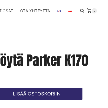
K170
T OSAT
OTA YHTEYTTÄ
0
määrä
pöytä Parker K170
LISÄÄ OSTOSKORIIN