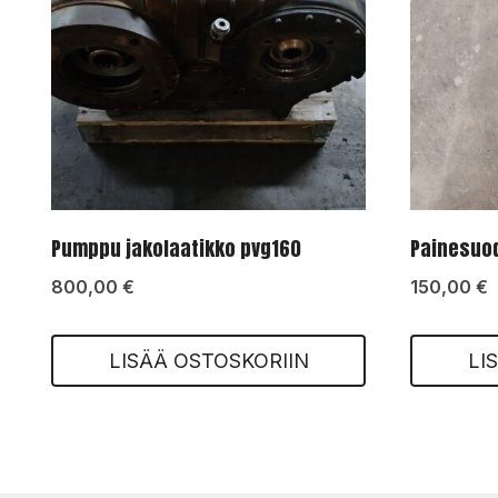
Pumppu jakolaatikko pvg160
Painesuo
800,00
€
150,00
€
LISÄÄ OSTOSKORIIN
LI