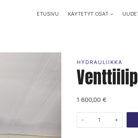
ETUSIVU
KÄYTETYT OSAT
UUDE
HYDRAULIIKKA
Venttiili
1 600,00
€
Venttiilipöytä
Parker
K170