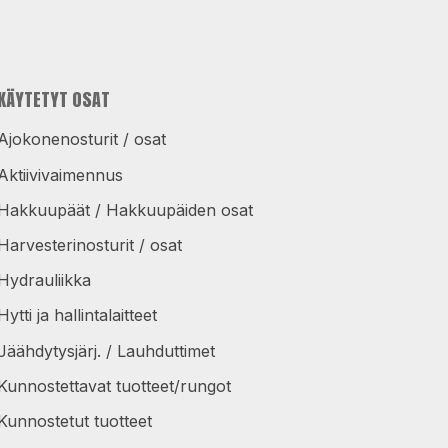
KÄYTETYT OSAT
Ajokonenosturit / osat
Aktiivivaimennus
Hakkuupäät / Hakkuupäiden osat
Harvesterinosturit / osat
Hydrauliikka
Hytti ja hallintalaitteet
Jäähdytysjärj. / Lauhduttimet
Kunnostettavat tuotteet/rungot
Kunnostetut tuotteet