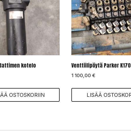
dattimen kotelo
Venttiilipöytä Parker K170
1 100,00
€
SÄÄ OSTOSKORIIN
LISÄÄ OSTOSKOR