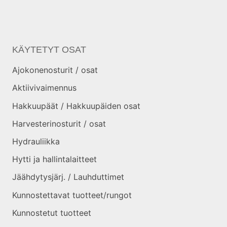
KÄYTETYT OSAT
Ajokonenosturit / osat
Aktiivivaimennus
Hakkuupäät / Hakkuupäiden osat
Harvesterinosturit / osat
Hydrauliikka
Hytti ja hallintalaitteet
Jäähdytysjärj. / Lauhduttimet
Kunnostettavat tuotteet/rungot
Kunnostetut tuotteet