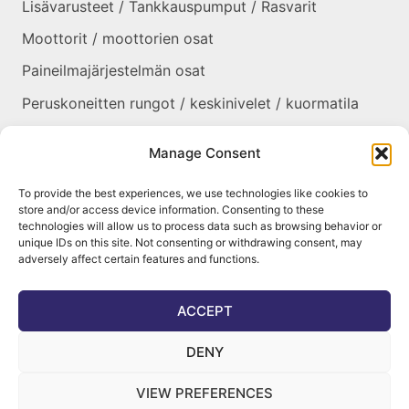
Lisävarusteet / Tankkauspumput / Rasvarit
Moottorit / moottorien osat
Paineilmajärjestelmän osat
Peruskoneitten rungot / keskinivelet / kuormatila
Renkaat / Vanteet / Ketjut / Telat
Manage Consent
Sekalaiset
To provide the best experiences, we use technologies like cookies to
Suojapellit / panssarit / portaat
store and/or access device information. Consenting to these
technologies will allow us to process data such as browsing behavior or
Tankit / Säiliöt
unique IDs on this site. Not consenting or withdrawing consent, may
adversely affect certain features and functions.
Taukolämmittimet / osat
Voimansiirto
ACCEPT
DENY
VIEW PREFERENCES