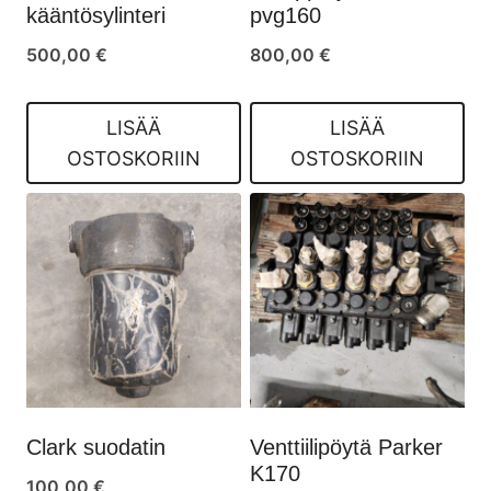
kääntösylinteri
pvg160
500,00
€
800,00
€
LISÄÄ
LISÄÄ
OSTOSKORIIN
OSTOSKORIIN
Clark suodatin
Venttiilipöytä Parker
K170
100,00
€