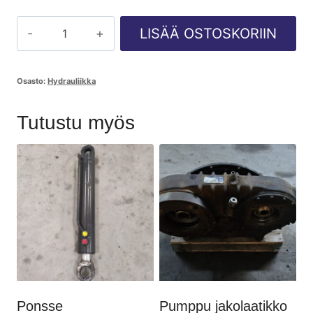
Venttiilipöytä
LISÄÄ OSTOSKORIIN
Parker
K170
Osasto:
Hydrauliikka
määrä
Tutustu myös
Ponsse
Pumppu jakolaatikko