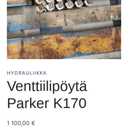
HYDRAULIIKKA
Venttiilipöytä
Parker K170
1 100,00
€