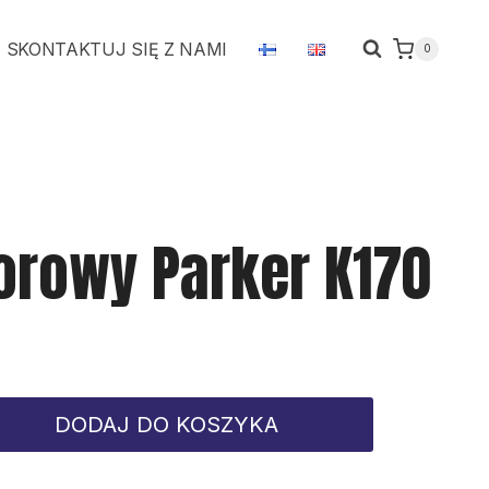
zaworowy
SKONTAKTUJ SIĘ Z NAMI
0
Parker
K170
orowy Parker K170
DODAJ DO KOSZYKA