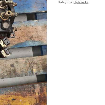
Kategoria:
Hydraulika
Parker
K170