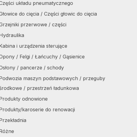
Części układu pneumatycznego
Głowice do cięcia / Części głowic do cięcia
Grzejniki przerwowe / części
Hydraulika
Kabina i urządzenia sterujące
Opony / Felgi / Łańcuchy / Gąsienice
Osłony / pancerze / schody
Podwozia maszyn podstawowych / przeguby
środkowe / przestrzeń ładunkowa
Produkty odnowione
Produkty/karoserie do renowacji
Przekładnia
Różne