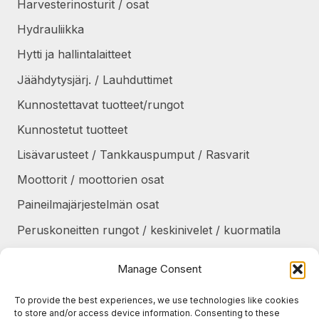
Harvesterinosturit / osat
Hydrauliikka
Hytti ja hallintalaitteet
Jäähdytysjärj. / Lauhduttimet
Kunnostettavat tuotteet/rungot
Kunnostetut tuotteet
Lisävarusteet / Tankkauspumput / Rasvarit
Moottorit / moottorien osat
Paineilmajärjestelmän osat
Peruskoneitten rungot / keskinivelet / kuormatila
Renkaat / Vanteet / Ketjut / Telat
Manage Consent
Sekalaiset
To provide the best experiences, we use technologies like cookies
Suojapellit / panssarit / portaat
to store and/or access device information. Consenting to these