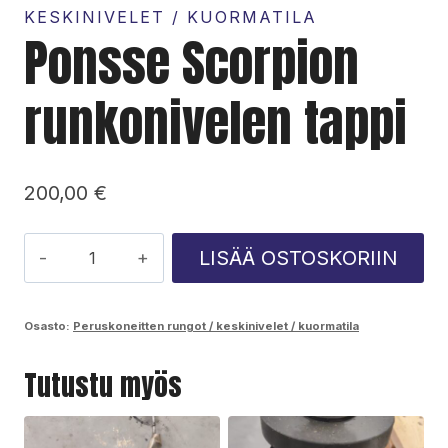
KESKINIVELET / KUORMATILA
Ponsse Scorpion
runkonivelen tappi
200,00
€
Ponsse
LISÄÄ OSTOSKORIIN
Scorpion
runkonivelen
Osasto:
Peruskoneitten rungot / keskinivelet / kuormatila
tappi
Tutustu myös
määrä