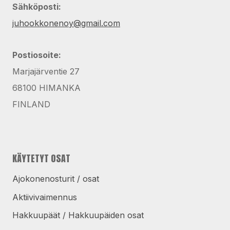
Sähköposti:
juhookkonenoy@gmail.com
Postiosoite:
Marjajärventie 27
68100 HIMANKA
FINLAND
KÄYTETYT OSAT
Ajokonenosturit / osat
Aktiivivaimennus
Hakkuupäät / Hakkuupäiden osat