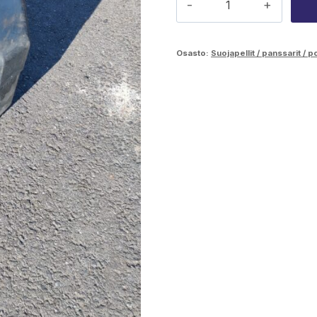
Scorpion
kääntömoottorin
Osasto:
Suojapellit / panssarit / p
suoja
määrä