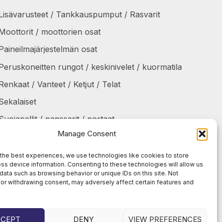
Lisävarusteet / Tankkauspumput / Rasvarit
Moottorit / moottorien osat
Paineilmajärjestelmän osat
Peruskoneitten rungot / keskinivelet / kuormatila
Renkaat / Vanteet / Ketjut / Telat
Sekalaiset
Suojapellit / panssarit / portaat
Manage Consent
Tankit / Säiliöt
Taukolämmittimet / osat
the best experiences, we use technologies like cookies to store
ss device information. Consenting to these technologies will allow us
Voimansiirto
data such as browsing behavior or unique IDs on this site. Not
or withdrawing consent, may adversely affect certain features and
CCEPT
DENY
VIEW PREFERENCES