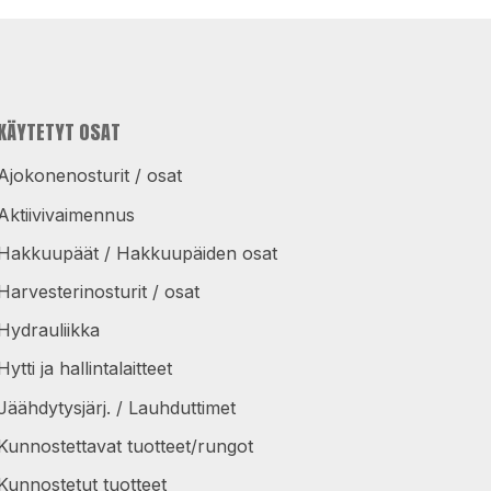
KÄYTETYT OSAT
Ajokonenosturit / osat
Aktiivivaimennus
Hakkuupäät / Hakkuupäiden osat
Harvesterinosturit / osat
Hydrauliikka
Hytti ja hallintalaitteet
Jäähdytysjärj. / Lauhduttimet
Kunnostettavat tuotteet/rungot
Kunnostetut tuotteet