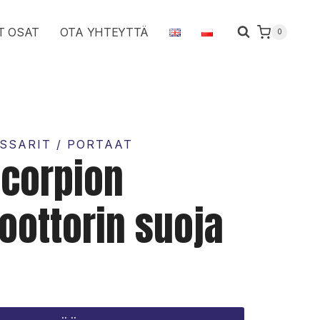
kääntömoottorin
T OSAT
OTA YHTEYTTÄ
0
suoja
määrä
SSARIT / PORTAAT
corpion
ottorin suoja