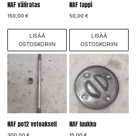
NAF väliratas
NAF tappi
150,00
€
50,00
€
LISÄÄ
LISÄÄ
OSTOSKORIIN
OSTOSKORIIN
NAF po12 vetoakseli
NAF luukku
300,00
€
15,00
€