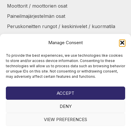
Moottorit / moottorien osat
Paineilmajärjestelmän osat
Peruskoneitten rungot / keskinivelet / kuormatila
Renkaat / Vanteet / Ketjut / Telat
Manage Consent
Sekalaiset
To provide the best experiences, we use technologies like cookies
Suojapellit / panssarit / portaat
to store and/or access device information. Consenting to these
technologies will allow us to process data such as browsing behavior
Tankit / Säiliöt
or unique IDs on this site. Not consenting or withdrawing consent,
may adversely affect certain features and functions.
Taukolämmittimet / osat
Voimansiirto
ACCEPT
DENY
VIEW PREFERENCES
© 2026
Juho Okkonen Oy