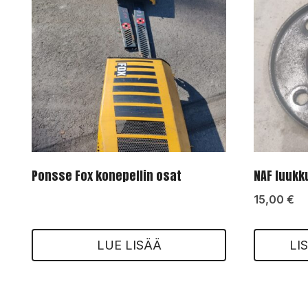
Ponsse Fox konepellin osat
NAF luukk
15,00
€
LUE LISÄÄ
LI