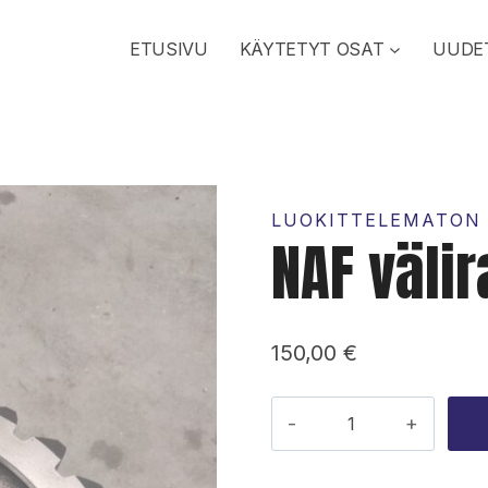
ETUSIVU
KÄYTETYT OSAT
UUDE
LUOKITTELEMATON
NAF välir
150,00
€
NAF
väliratas
määrä