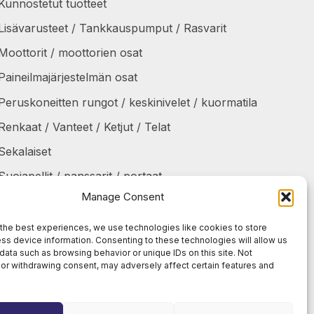
Kunnostetut tuotteet
Lisävarusteet / Tankkauspumput / Rasvarit
Moottorit / moottorien osat
Paineilmajärjestelmän osat
Peruskoneitten rungot / keskinivelet / kuormatila
Renkaat / Vanteet / Ketjut / Telat
Sekalaiset
Suojapellit / panssarit / portaat
Manage Consent
Tankit / Säiliöt
Taukolämmittimet / osat
the best experiences, we use technologies like cookies to store
ss device information. Consenting to these technologies will allow us
Voimansiirto
data such as browsing behavior or unique IDs on this site. Not
or withdrawing consent, may adversely affect certain features and