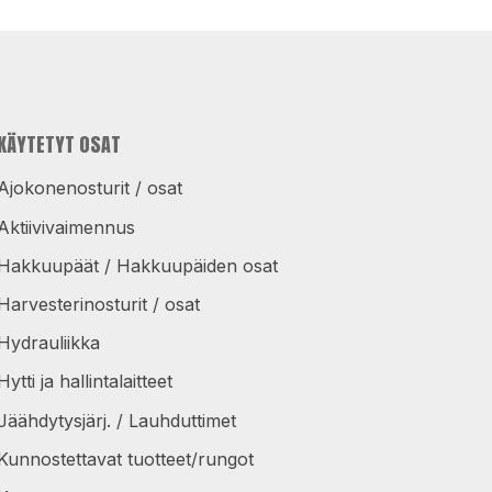
KÄYTETYT OSAT
Ajokonenosturit / osat
Aktiivivaimennus
Hakkuupäät / Hakkuupäiden osat
Harvesterinosturit / osat
Hydrauliikka
Hytti ja hallintalaitteet
Jäähdytysjärj. / Lauhduttimet
Kunnostettavat tuotteet/rungot