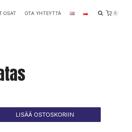
määrä
T OSAT
OTA YHTEYTTÄ
0
atas
LISÄÄ OSTOSKORIIN