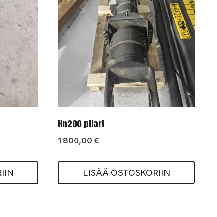
Hn200 pilari
1 800,00
€
IIN
LISÄÄ OSTOSKORIIN