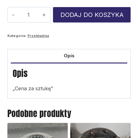
ilość
DODAJ DO KOSZYKA
Clark
151/60
Kategoria:
Przekładnia
ośrodek
Opis
Opis
„Cena za sztukę‌”
Podobne produkty