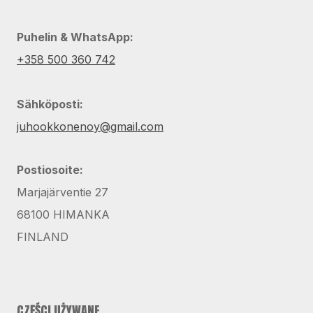
Puhelin & WhatsApp:
+358 500 360 742
Sähköposti:
juhookkonenoy@gmail.com
Postiosoite:
Marjajärventie 27
68100 HIMANKA
FINLAND
CZĘŚCI UŻYWANE