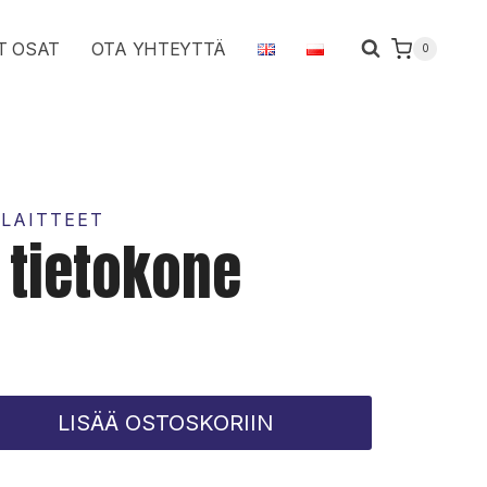
määrä
T OSAT
OTA YHTEYTTÄ
0
ALAITTEET
 tietokone
LISÄÄ OSTOSKORIIN