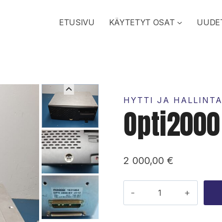
ETUSIVU
KÄYTETYT OSAT
UUDE
HYTTI JA HALLINT
Opti2000
2 000,00
€
Opti2000
tietokone
määrä