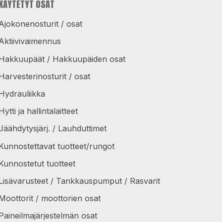
KÄYTETYT OSAT
Ajokonenosturit / osat
Aktiivivaimennus
Hakkuupäät / Hakkuupäiden osat
Harvesterinosturit / osat
Hydrauliikka
Hytti ja hallintalaitteet
Jäähdytysjärj. / Lauhduttimet
Kunnostettavat tuotteet/rungot
Kunnostetut tuotteet
Lisävarusteet / Tankkauspumput / Rasvarit
Moottorit / moottorien osat
Paineilmajärjestelmän osat