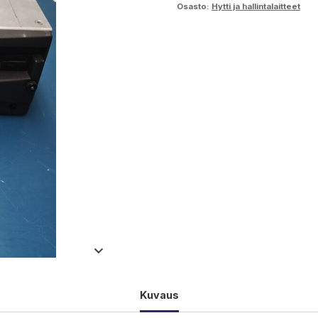
Osasto:
Hytti ja hallintalaitteet
Kuvaus